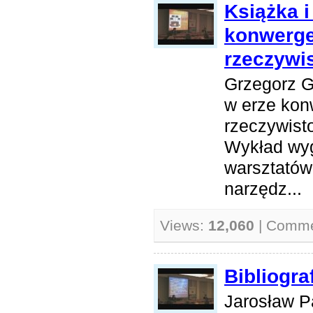
Książka i
konwerge
rzeczywi
Grzegorz G
w erze kon
rzeczywist
Wykład wy
warsztatów
narzędz...
Views:
12,060
| Comm
Bibliograf
Jarosław Pa