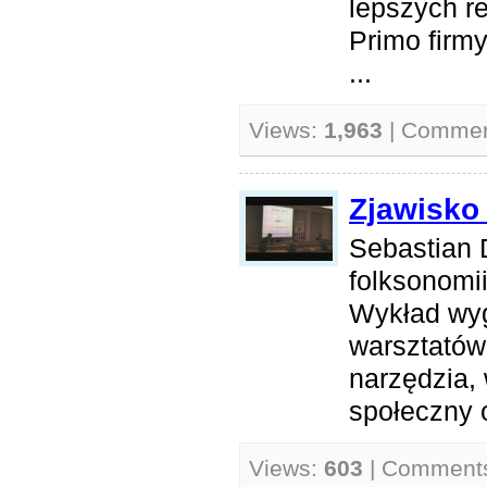
lepszych r
Primo firmy
...
Views:
1,963
| Comme
Zjawisko
Sebastian 
folksonomii
Wykład wy
warsztatów
narzędzia, 
społeczny o
Views:
603
| Comment