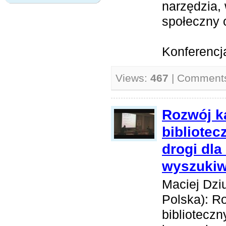
narzędzia, 
społeczny o
Konferencja
Views:
467
| Comment
Rozwój k
bibliotec
drogi dla
wyszukiw
Maciej Dzi
Polska): R
biblioteczn