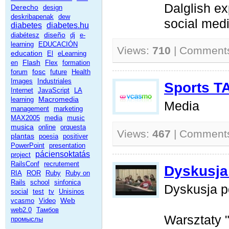
Dalglish ex
Derecho
design
deskribapenak
dew
social medi
diabetes
diabetes.hu
diseño
diabétesz
dj
e-
learning
EDUCACIÓN
Views:
710
| Comment
education
El
eLearning
Flash
en
Flex
formation
fosc
forum
future
Health
Images
Industriales
Sports T
Internet
JavaScript
LA
Macromedia
learning
Media
management
marketing
MAX2005
media
music
musica
online
orquesta
Views:
467
| Comment
plantas
poesia
positiver
PowerPoint
presentation
páciensoktatás
project
RailsConf
recrutement
Dyskusja
RIA
ROR
Ruby
Ruby on
Rails
school
sinfonica
Dyskusja p
social
test
tv
Unisinos
Web
vcasmo
Video
web2.0
Тамбов
Warsztaty 
промыслы