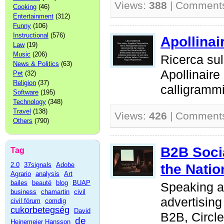
Views:
388
| Comment
Cooking
(46)
Entertainment
(312)
Funny
(106)
Instructional
(576)
Apollinai
Law
(19)
Music
(206)
Ricerca sul
News & Politics
(63)
Apollinaire
Pet
(32)
Religion
(37)
calligramm
Software
(195)
Technology
(348)
Travel
(138)
Views:
426
| Comment
Others
(790)
B2B Socia
Tag
2.0
37signals
Adobe
the Natio
Agrario
analysis
Art
bailes
beauté
blog
BUAP
Speaking a
business
chamartin
civil
advertising
civil fórum
comdig
cukorbetegség
David
B2B, Circl
de
Heinemeier Hansson