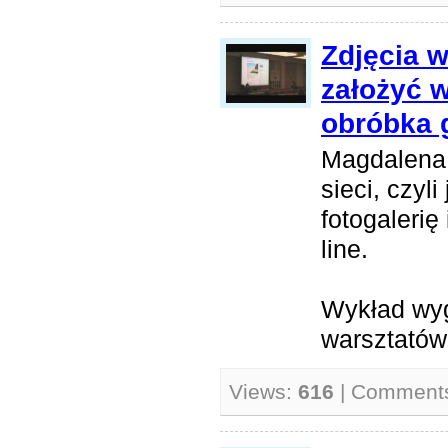
Zdjęcia w 
założyć w
obróbka g
Magdalena 
sieci, czyl
fotogalerię
line.
Wykład wy
warsztatów
Views:
616
| Comment