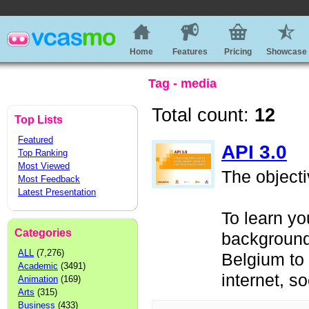
Home
Features
Pricing
Showcase
Tag - media
Total count:
12
Top Lists
Featured
API 3.0
Top Ranking
Most Viewed
The objectiv
Most Feedback
Latest Presentation
To learn y
Categories
background
ALL
(7,276)
Belgium to 
Academic
(3491)
internet, soc
Animation
(169)
Arts
(315)
Business
(433)